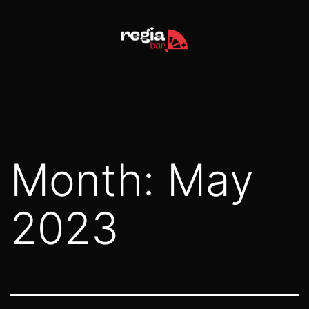
Skip
to
content
Month:
May
2023